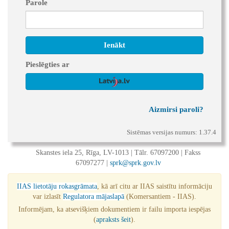
Parole
Ienākt
Pieslēgties ar
Aizmirsi paroli?
Sistēmas versijas numurs: 1.37.4
Skanstes iela 25, Rīga, LV-1013 | Tālr. 67097200 | Fakss
67097277 |
sprk@sprk.gov.lv
IIAS lietotāju rokasgrāmata
, kā arī citu ar IIAS saistītu informāciju
var izlasīt
Regulatora mājaslapā
(Komersantiem - IIAS).
Informējam, ka atsevišķiem dokumentiem ir failu importa iespējas
(
apraksts šeit
).